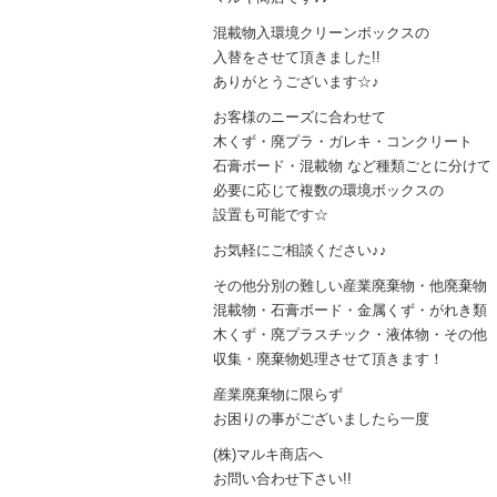
混載物入環境クリーンボックスの
入替をさせて頂きました!!
ありがとうございます☆♪
お客様のニーズに合わせて
木くず・廃プラ・ガレキ・コンクリート
石膏ボード・混載物 など種類ごとに分けて
必要に応じて複数の環境ボックスの
設置も可能です☆
お気軽にご相談ください♪♪
その他分別の難しい産業廃棄物・他廃棄物
混載物・石膏ボード・金属くず・がれき類
木くず・廃プラスチック・液体物・その他
収集・廃棄物処理させて頂きます！
産業廃棄物に限らず
お困りの事がございましたら一度
(株)マルキ商店へ
お問い合わせ下さい!!