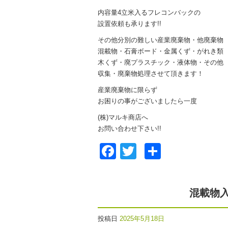
内容量4立米入るフレコンバックの
設置依頼も承ります!!
その他分別の難しい産業廃棄物・他廃棄物
混載物・石膏ボード・金属くず・がれき類
木くず・廃プラスチック・液体物・その他
収集・廃棄物処理させて頂きます！
産業廃棄物に限らず
お困りの事がございましたら一度
(株)マルキ商店へ
お問い合わせ下さい!!
Facebook
Twitter
共
有
混載物
投稿日
2025年5月18日