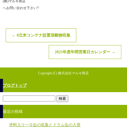
(株)マルキ商店
へお問い合わせ下さい!!
←
8立米コンテナ設置混載物収集
2025年度年間営業日カレンダー
→
Copyright (C) 株式会社マルキ商店
ブログトップ
最近の投稿
塗料入り一斗缶の収集とドラム缶の入替